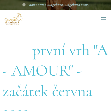
I don't own a Ridgeback. Ridgeback owns.
první vrh "A
- AMOUR" -
začátek června