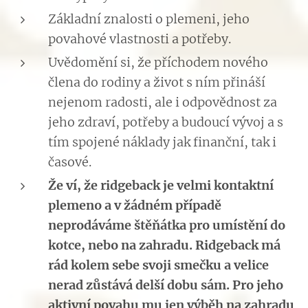
Základní znalosti o plemeni, jeho
povahové vlastnosti a potřeby.
Uvědomění si, že příchodem nového
člena do rodiny a život s ním přináší
nejenom radosti, ale i odpovědnost za
jeho zdraví, potřeby a budoucí vývoj a s
tím spojené náklady jak finanční, tak i
časové.
Že ví, že ridgeback je velmi kontaktní
plemeno a v žádném případě
neprodáváme štěňátka pro umístění do
kotce, nebo na zahradu. Ridgeback má
rád kolem sebe svoji smečku a velice
nerad zůstává delší dobu sám. Pro jeho
aktivní povahu mu jen výběh na zahradu