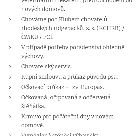
veterinárním lékařem, před odchodem do
nových domovů.
Chováme pod Klubem chovatelů
rhodéských ridgebacků, z. s. (KCHRR) /
ČMKU / FCI.
V případě potřeby poradenství ohledně
výchovy.
Chovatelský servis.
Kupní smlouvu a průkaz původu psa.
Očkovací průkaz - tzv. Europas.
Očkovaná, očipovaná a odčervená
štěňátka.
Krmivo pro počáteční dny v novém
domově.
Vymazlená štěněcí výbavička