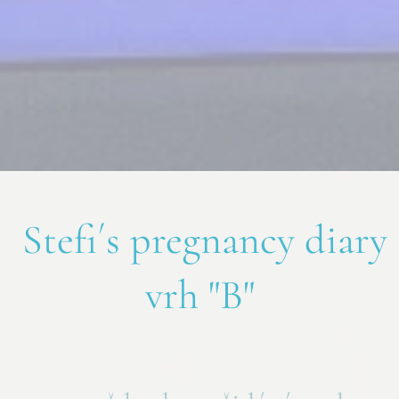
Stefi´s pregnancy diary
vrh "B"