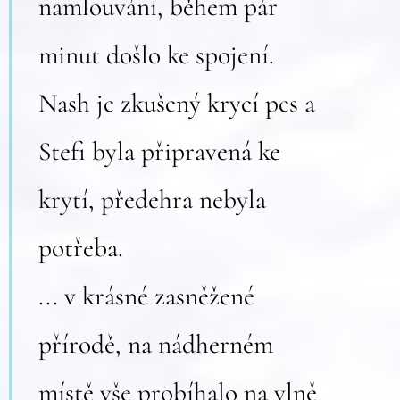
namlouvání, během pár
minut došlo ke spojení.
Nash je zkušený krycí pes a
Stefi byla připravená ke
krytí, předehra nebyla
potřeba.
... v krásné zasněžené
přírodě, na nádherném
místě vše probíhalo na vlně