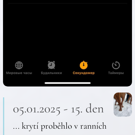
05.01.2025 - 15. den
... krytí proběhlo v ranních