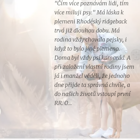
"Čím více poznávám lidi, tím
více miluji psy." Má láska k
plemeni Rhodéský ridgeback
trvá již dlouhou dobu. Má
rodina vždy chovala pejsky, i
když to bylo jiné plemeno.
Doma byl vždy psí kamarád. A
při založení vlastní rodiny jsem
já i manžel věděli, že jednoho
dne přijde ta správná chvíle, a
do našich životů vstoupí první
RR. O...