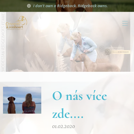
I don't own a Ridgeback. Ridgeback owns.
O nás více
zde....
01.02.2020