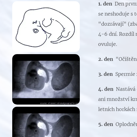
1. den
Den první
se neshoduje s 
"dozrávají" (zb
4-6 dní. Rozdíl
ovuluje.
2. den
"Očištěn
3. den
Spermie z
4. den
Nastává 
ani množství krm
letních horkách
5. den
Oplodněn