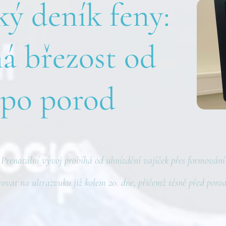
ý deník feny:
á březost od
 po porod
 Prenatální vývoj probíhá od uhnízdění vajíček přes formování 
orovat na ultrazvuku již kolem 20. dne, přičemž těsně před poro