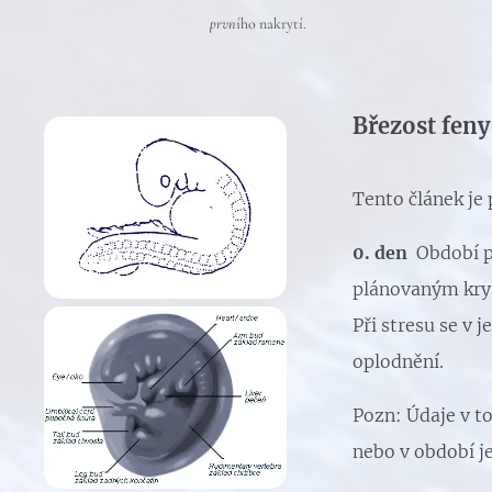
prvn
ího nakrytí.
Březost feny
Tento článek je
0. den
Období p
plánovaným krytí
Při stresu se v 
oplodnění.
Pozn: Údaje v t
nebo v období j