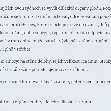
dujících dvou týdnech se vyvíjí důležité orgány plodů. Po
učuje se v tomto termínu očkovat, odčervovat ani použít
vání proti Herpes, které se očkuje právě do dvou týdnů po
enní režim, dobu venčení, typ krmení, místo odpočinku an
rávě v tom dni se může narušit vývin některého z orgánů 
 i plně vstřebat.
ní embryí na stěně dělohy. Jejich velikost cca 1mm. Struky
olí struků začíná pomalu zjemňovat a řídnout.
 se začíná formovat hlavička a tělo, páteř a centrální ne
nitřních orgánů embryí. Jejich velikost cca 2mm.