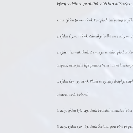
Vývoj v děloze probíhá v těchto klíčových 
1. a 2. týden (0.–14. den):
Po oplodnění putují vajíčka 
3. týden (15.–21. den):
Zárodky (velké asi 4 až 5 mm) s
4. týden (22.–28. den):
Z embrya se stává plod. Začín
palpací, nebo ještě lépe pomocí Veterinární kliniky
5. týden (29.–35. den):
Plodu se vyvíjejí drápky, tlap
plodová voda bobtná.
6. až 7. týden (36.–49. den):
Probíhá intenzivní růst a
8. až 9. týden (50.–63. den):
Štěňata jsou plně připra