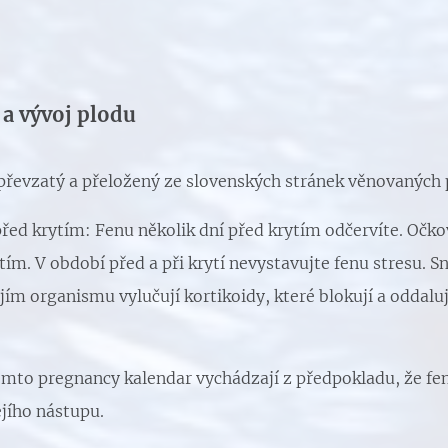
 a vývoj plodu
 převzatý a přeložený ze slovenských stránek věnovaných
řed krytím: Fenu několik dní před krytím odčervíte. Očko
m. V období před a při krytí nevystavujte fenu stresu. Sn
jejím organismu vylučují kortikoidy, které blokují a oddaluj
omto pregnancy kalendar vychádzají z předpokladu, že fena
ejího nástupu.