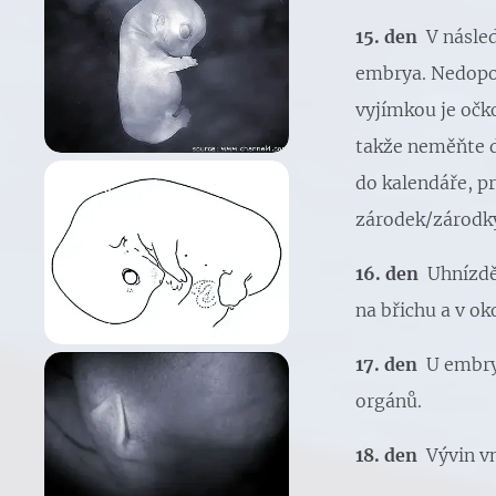
15. den
V násle
embrya. Nedopor
vyjímkou je očko
takže neměňte d
do kalendáře, p
zárodek/zárodky
16. den
Uhnízdě
na břichu a v ok
17. den
U embryí
orgánů.
18. den
Vývin v