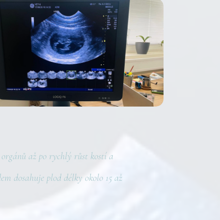
orgánů až po rychlý růst kostí a
dem dosahuje plod délky okolo 15 až