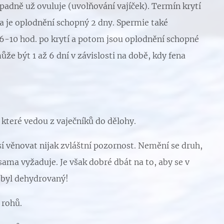
ípadně už ovuluje (uvolňování vajíček). Termín krytí
a je oplodnění schopný 2 dny. Spermie také
 6-10 hod. po krytí a potom jsou oplodnění schopné
e být 1 až 6 dní v závislosti na době, kdy fena
, které vedou z vaječníků do dělohy.
sí věnovat nijak zvláštní pozornost. Nemění se druh,
sama vyžaduje. Je však dobré dbát na to, aby se v
nebyl dehydrovaný!
 rohů.