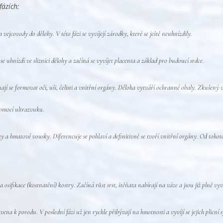
fázích:
vejcovody do dělohy. V této fázi se vyvíjejí zárodky, které se ještě neuhnízdily.
e uhnízdí ve sliznici dělohy a začíná se vyvíjet placenta a základ pro budoucí srdce.
ají se formovat oči, uši, čelisti a vnitřní orgány. Děloha vytváří ochranné obaly. Zkušený
 pomocí ultrazvuku.
ky a hmatové vousky. Diferencuje se pohlaví a definitivně se tvoří vnitřní orgány. Od tohoto
 osifikace (kostnatění) kostry. Začíná růst srst, štěňata nabírají na váze a jsou již plně vy
vena k porodu. V poslední fázi už jen rychle přibývají na hmotnosti a vyvíjí se jejich plicn