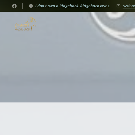
I don't own a Ridgeback. Ridgeback owns.
svubo