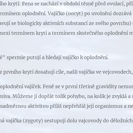
ho krytí: Fena se nachází v období těsně před ovulací, př
termínem oplodnění. Vajíčko (oocyt) po uvolnění dozrává 
avují se biologicky aktivních substancí ze svého povrchu)
 mezi termínem krytí a termínem skutečného oplodnění můž
é" spermie putují a hledají vajíčko k oplodnění.
 prvního krytí dosahují cíle, našli vajíčka ve vejcovodech
oplodnění vajíček. Feně se v první třetině gravidity nemu
iva. Můžeme jí dopřát tolik pohybu, na kolik je zvyklá a 
 nadměrnou aktivitou příliš nepřehřál její organismus a 
á vajíčka (zygoty) sestupují dolu vajcovody do děložních