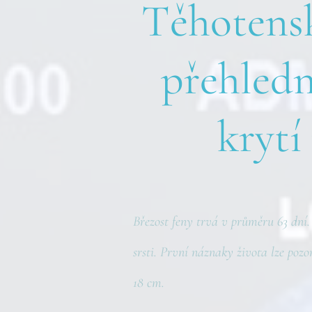
Těhotensk
přehledn
krytí
Březost feny trvá v průměru 63 dní.
srsti. První náznaky života lze poz
18 cm.