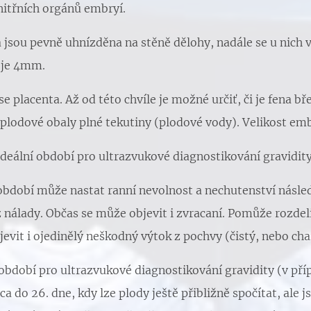
nitřních orgánů embryí.
jsou pevně uhnízděna na stěně dělohy, nadále se u nich vy
 je 4mm.
se placenta. Až od této chvíle je možné určiť, či je fena b
h plodové obaly plné tekutiny (plodové vody). Velikost emb
ideální období pro ultrazvukové diagnostikování gravidity
období může nastat ranní nevolnost a nechutenství násl
z nálady. Občas se může objevit i zvracaní. Pomůže rozdel
evit i ojedinělý neškodný výtok z pochvy (čistý, nebo cha
 období pro ultrazvukové diagnostikování gravidity (v příp
a do 26. dne, kdy lze plody ještě přibližně spočítat, ale j