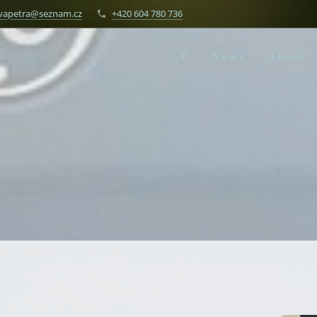
vapetra@seznam.cz
+420 604 780 736
ILY
News
About 