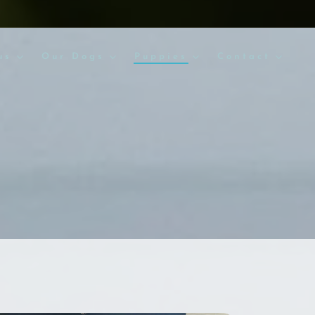
us
Our Dogs
Puppies
Contact