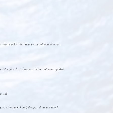
 veterinář může březost potvrdit pohmatem neboli
 týdne již nelze přítomnost štěňat nahmatat, jelikož
vinutá.
í systém. Předpokládaný den porodu se počítá od