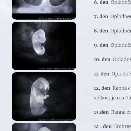
6. den
Oplodněn
7. den
Oplodněn
8. den
Oplodněn
9. den
Oplodněn
10. den
Oplodně
11. den
Oplodněn
12. den
Ranná e
veľkost je cca 0
13.den
Ranná em
14 . den
Embrya 