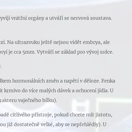
víjí vnitřní orgány a utváří se nervová soustava.
řezí. Na ultrazvuku ještě nejsou vidět embrya, ale
ryí je cca 5mm. Vytváří se základ pro vývoj srdce.
.
edkem hormonálních změn a napětí v děloze. Fenka
it krmivo do více malých dávek a ochucení jídla. U
rakteru vaječného bílku).
adě citlivého přístroje, pokud chcete mít jistotu,
sou již dostatečně velké, aby se nepřehlédly). U