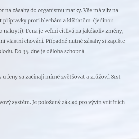
zor na zásahy do organismu matky. Vše má vliv na
 přípravky proti blechám a klíšťatům. (jedinou
 nakrytí). Fena je veľmi citlivá na jakékoliv změny,
i vlastní chování. Případné nutné zásahy si zapište
plodu. Do 35. dne je děloha schopná
 u feny sa začínají mírně zvětšovat a zrůžoví. Srst
rvový systém. Je položený základ pro vývin vnitřních