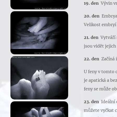
19. den
Vývin v
20. den
Embrya 
Velikost embryí
21. den
Vytváří 
jsou vidět jejic
22. den
Začíná 
U feny v tomto 
je apatická a be
feny se může obj
23. den
Ideální
můžete vyčkat cc