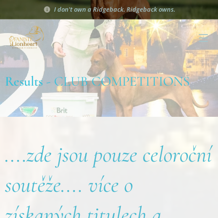
I don't own a Ridgeback. Ridgeback owns.
Results
- CLUB COMPETITIONS
....zde jsou pouze celoroční
soutěže.... více o
získaných titulech a