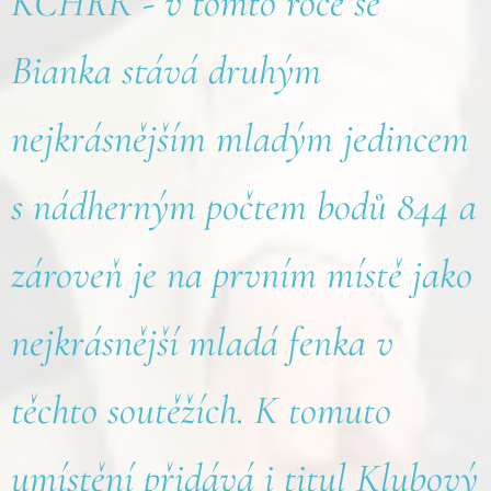
KCHRR - v tomto roce se
Bianka stává druhým
nejkrásnějším mladým jedincem
s nádherným počtem bodů 844 a
zároveň je na prvním místě jako
nejkrásnější mladá fenka v
těchto soutěžích. K tomuto
umístění přidává i titul Klubový