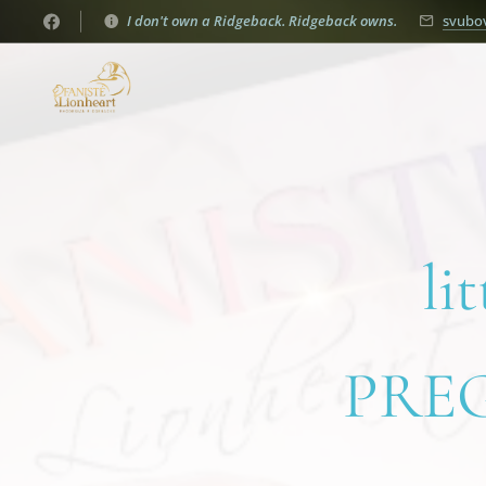
I don't own a Ridgeback. Ridgeback owns.
svubo
li
PRE