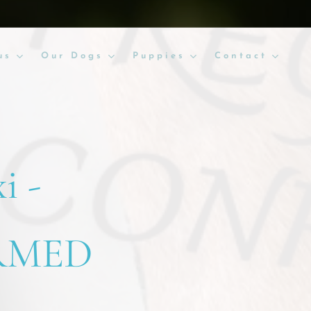
us
Our Dogs
Puppies
Contact
i -
RMED