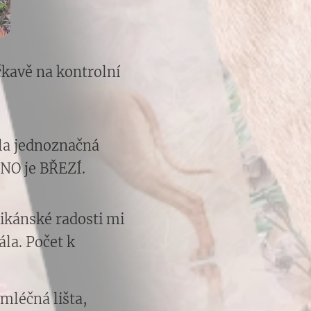
čkavě na kontrolní
yla jednoznačná
 ANO je BŘEZÍ.
likánské radosti mi
ála. Počet k
mléčná lišta,