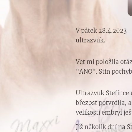
V pátek 28.4.2023 -
ultrazvuk.
Vet mi položila otá
"ANO". Stín pochyb z
Ultrazvuk Stefince 
březost potvrdila, a
velikosti embryí je
Již několik dní na 