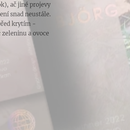
k), ač jiné projevy
ení snad neustále.
před krytím -
c zeleninu a ovoce