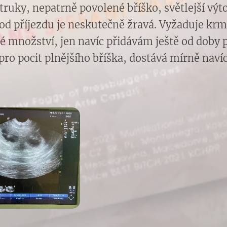
truky, nepatrně povolené bříško, světlejší výto
d příjezdu je neskutečně žravá. Vyžaduje krm
é množství, jen navíc přidávám ještě od doby 
 pro pocit plnějšího bříška, dostává mírně naví