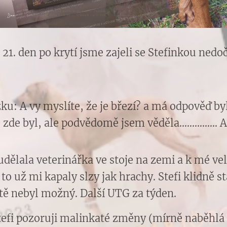
 21. den po krytí jsme zajeli se Stefinkou nedo
zku: A vy myslíte, že je březí? a má odpověď b
de byl, ale podvědomě jsem věděla...............
udělala veterinářka ve stoje na zemi a k mé ve
 to už mi kapaly slzy jak hrachy. Stefi klidně st
ště nebyl možný. Další UTG za týden.
Stefi pozoruji malinkaté změny (mírně naběhlá 