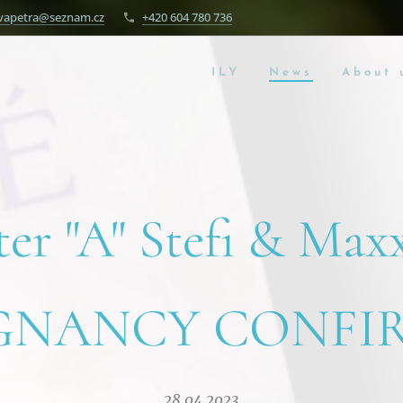
vapetra@seznam.cz
+420 604 780 736
ILY
News
About 
tter "A" Stefi & Maxx
GNANCY CONFI
28.04.2023