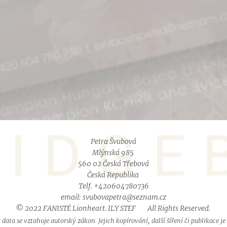
Petra Švubová
Mlýnská 985
560 02 Česká Třebová
Česká Republika
Telf. +420604780736
email: svubovapetra@seznam.cz
© 2022 FANISTÉ Lionheart.
ILY STEF
❤
All Rights Reserved.
 data se vztahuje autorský zákon. Jejich kopírování, další šíření či publikace j