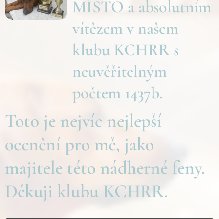
MÍSTO a absolutním
vítězem v našem
klubu KCHRR s
neuvěřitelným
počtem 1437b.
Toto je nejvíc nejlepší
ocenění pro mě, jako
majitele této nádherné feny.
Děkuji klubu KCHRR.