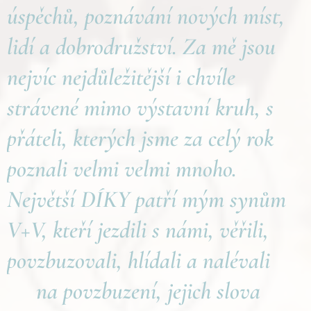
úspěchů, poznávání nových míst,
lidí a dobrodružství. Za mě jsou
nejvíc nejdůležitější i chvíle
strávené mimo výstavní kruh, s
přáteli, kterých jsme za celý rok
poznali velmi velmi mnoho.
Největší DÍKY patří mým synům
V+V, kteří jezdili s námi, věřili,
povzbuzovali, hlídali a nalévali
🥃na povzbuzení, jejich slova