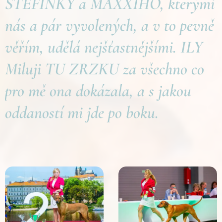
STEFINKY a MAXXIHO, kterými
nás a pár vyvolených, a v to pevně
věřím, udělá nejšťastnějšími. ILY
Miluji TU ZRZKU za všechno co
pro mě ona dokázala, a s jakou
oddaností mi jde po boku.❤️❤️
❤️❤️