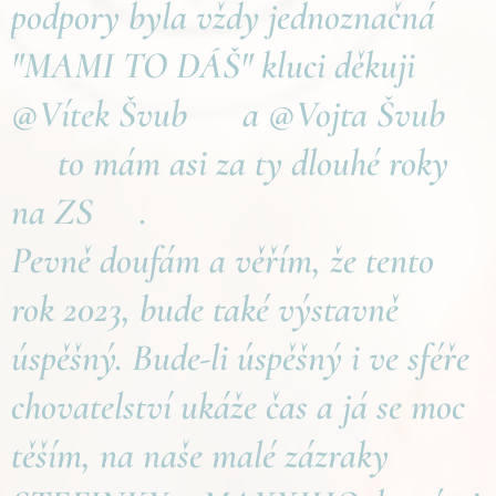
podpory byla vždy jednoznačná
"MAMI TO DÁŠ" kluci děkuji
@Vítek Švub ❤️a @Vojta Švub
❤️to mám asi za ty dlouhé roky
na ZS🏒.
Pevně doufám a věřím, že tento
rok 2023, bude také výstavně
úspěšný. Bude-li úspěšný i ve sféře
chovatelství ukáže čas a já se moc
těším, na naše malé zázraky