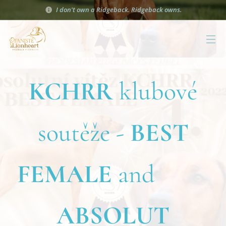
I don't own a Ridgeback. Ridgeback owns.
KCHRR
klubové
soutěže -
BEST
FEMALE
and
ABSOLUT