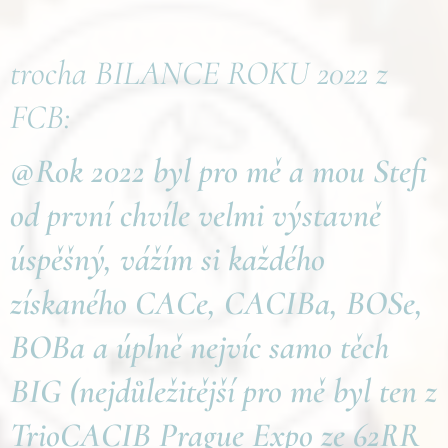
trocha BILANCE ROKU 2022 z
FCB:
@Rok 2022 byl pro mě a mou Stefi
od první chvíle velmi výstavně
úspěšný, vážím si každého
získaného CACe, CACIBa, BOSe,
BOBa a úplně nejvíc samo těch
BIG (nejdůležitější pro mě byl ten z
TrioCACIB Prague Expo ze 62RR