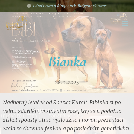
I don't own a Ridgeback. Ridgeback owns.
Bianka
28.12.2025
Nádherný letáček od Snezka Kuralt. Bibinka si po
velmi zdařilém výstavním roce, kdy se ji podařilo
získat spousty titulů vysloužila i novou prezentaci.
Stala se chovnou fenkou a po posledním genetickém